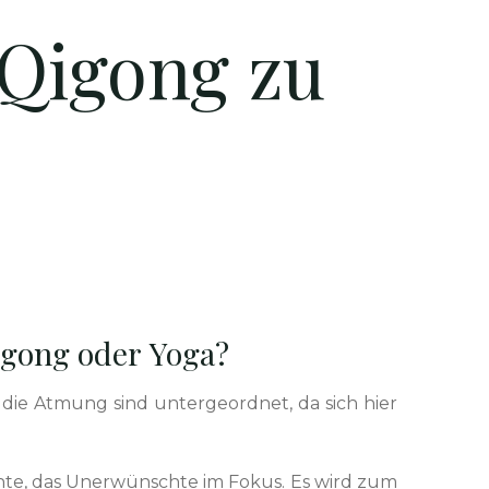
 Qigong zu
igong oder Yoga?
d die Atmung sind unter­ge­ord­net, da sich hier
chte, das Uner­wün­schte im Fokus. Es wird zum