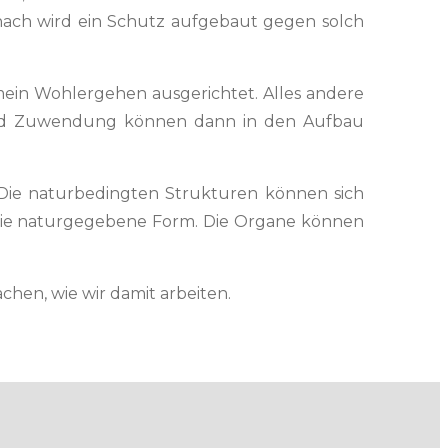
anach wird ein Schutz aufge­baut gegen solch
mein Woh­lerge­hen aus­gerichtet. Alles andere
und Zuwen­dung kön­nen dann in den Auf­bau
. Die naturbe­d­ingten Struk­turen kön­nen sich
in die naturgegebene Form. Die Organe kön­nen
machen, wie wir damit arbeiten.