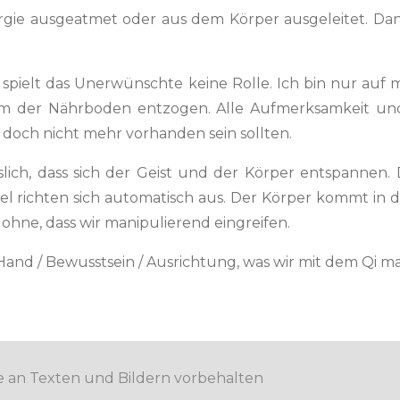
e aus­geat­met oder aus dem Kör­p­er aus­geleit­et. D
spielt das Uner­wün­schte keine Rolle. Ich bin nur auf 
em der Nährbo­den ent­zo­gen. Alle Aufmerk­samkeit 
ie doch nicht mehr vorhan­den sein sollten.
sslich, dass sich der Geist und der Kör­p­er entspan­nen
el richt­en sich automa­tisch aus. Der Kör­p­er kommt 
h ohne, dass wir manip­ulierend eingreifen.
er Hand / Bewusst­sein / Aus­rich­tung, was wir mit dem Qi 
e an Texten und Bildern vorbehalten