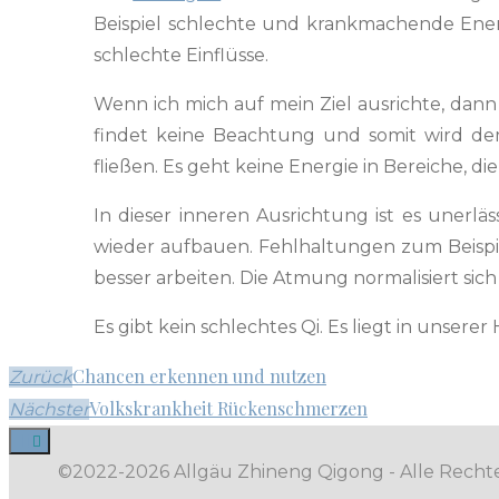
Beispiel schlechte und krankmachende Energi
schlechte Einflüsse.
Wenn ich mich auf mein Ziel aus­richte, dann 
find­et keine Beach­tung und somit wird d
fließen. Es geht keine Energie in Bere­iche, d
In dieser inneren Aus­rich­tung ist es uner­lä
wieder auf­bauen. Fehlhal­tun­gen zum Beispi
bess­er arbeit­en. Die Atmung nor­mal­isiert sic
Es gibt kein schlecht­es Qi. Es liegt in unser­
Chancen erkennen und nutzen
Zurück
Volkskrankheit Rückenschmerzen
Nächster
©2022-2026 Allgäu Zhineng Qigong - Alle Recht