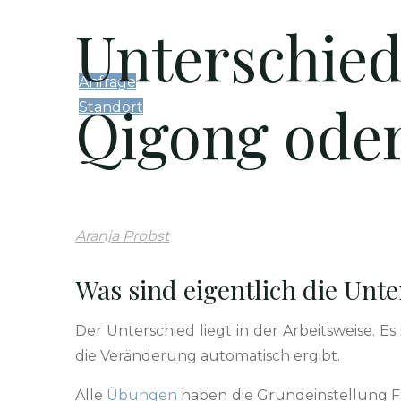
Unterschied
Kontakt
Anfrage
Qigong ode
Standort
Archiv
Aranja Probst
Was sind eigentlich die Unt
Der Unter­schied liegt in der Arbeitsweise. Es 
die Verän­derung automa­tisch ergibt.
Alle
Übun­gen
haben die Grun­de­in­stel­lung 