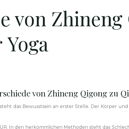
e von Zhineng
r Yoga
erschiede von Zhineng Qigong zu Q
ste­ht das Bewusst­sein an erster Stelle. Der Kör­p­er un
FÜR. In den herkömm­lichen Meth­o­d­en ste­ht das Schle