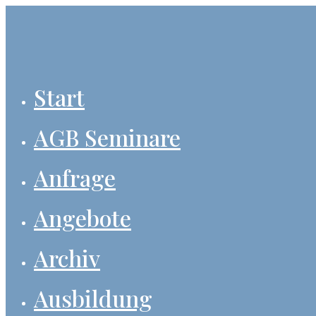
Zum
Inhalt
springen
Start
AGB Seminare
Anfrage
Angebote
Archiv
Ausbildung