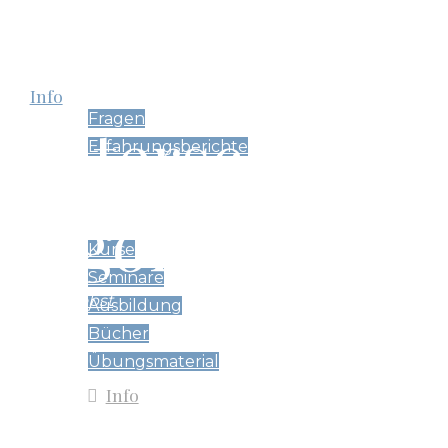
Zhineng Qigong
Info
Fragen
Unterschiede 
Erfahrungsberichte
Angebote
Qigong oder Y
Kurse
Seminare
Aranja Probst
Ausbildung
Bücher
Übungsmaterial
Info
Kalender