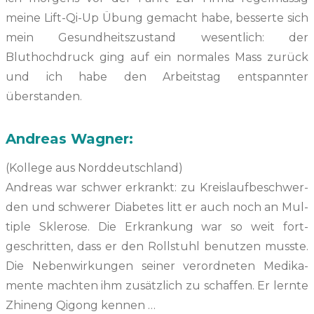
meine Lift-Qi-Up Übung gemacht habe, besserte sich
mein Gesund­heit­szu­s­tand wesentlich: der
Bluthochdruck ging auf ein nor­males Mass zurück
und ich habe den Arbeit­stag entspan­nter
überstanden.
Andreas Wagner:
(Kol­lege aus Norddeutschland)
Andreas war schw­er erkrankt: zu Kreis­lauf­beschw­er­
den und schw­er­er Dia­betes litt er auch noch an Mul­
ti­ple Sklerose. Die Erkrankung war so weit fort­
geschrit­ten, dass er den Roll­stuhl benutzen musste.
Die Neben­wirkun­gen sein­er verord­neten Medika­
mente macht­en ihm zusät­zlich zu schaf­fen. Er lernte
Zhi­neng Qigong kennen …