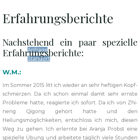
Kalender
Erfahrungsberichte
Kontakt
Nachstehend ein paar spezielle
Erfahrungsberichte:
Anfrage
Standort
W.M.:
Archiv
Im Som­mer 2015 litt ich wieder an sehr hefti­gen Kopf­
schmerzen. Da ich schon ein­mal damit sehr ern­ste
Prob­leme hat­te, reagierte ich sofort. Da ich von Zhi­
neng Qigong gehört hat­te und den
Heilungsmöglichkeit­en, entschloss ich mich, diesen
Weg zu gehen. Ich erlernte bei Aran­ja Prob­st eine
spezielle Übung und arbeit­ete täglich viele Stun­den