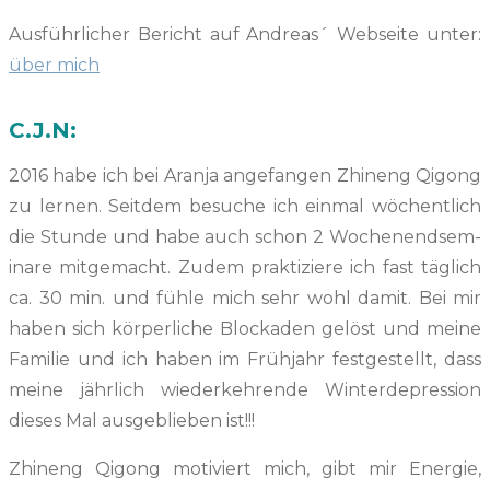
Aus­führlich­er Bericht auf Andreas´ Web­seite unter:
über mich
C.J.N:
2016 habe ich bei Aran­ja ange­fan­gen Zhi­neng Qigong
zu ler­nen. Seit­dem besuche ich ein­mal wöchentlich
die Stunde und habe auch schon 2 Woch­enend­sem­
inare mit­gemacht. Zudem prak­tiziere ich fast täglich
ca. 30 min. und füh­le mich sehr wohl damit. Bei mir
haben sich kör­per­liche Block­aden gelöst und meine
Fam­i­lie und ich haben im Früh­jahr fest­gestellt, dass
meine jährlich wiederkehrende Win­ter­de­pres­sion
dieses Mal aus­ge­blieben ist!!!
Zhi­neng Qigong motiviert mich, gibt mir Energie,