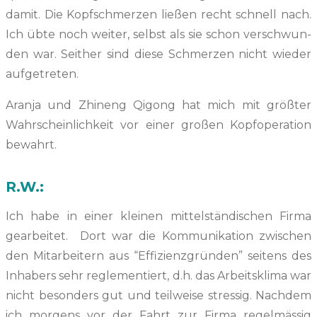
damit. Die Kopf­schmerzen ließen recht schnell nach.
Ich übte noch weit­er, selb­st als sie schon ver­schwun­
den war. Sei­ther sind diese Schmerzen nicht wieder
aufgetreten.
Aran­ja und Zhi­neng Qigong hat mich mit größter
Wahrschein­lichkeit vor ein­er großen Kop­f­op­er­a­tion
bewahrt.
R.W.:
Ich habe in ein­er kleinen mit­tel­ständis­chen Fir­ma
gear­beit­et. Dort war die Kom­mu­nika­tion zwis­chen
den Mitar­beit­ern aus “Effizien­z­grün­den” seit­ens des
Inhab­ers sehr regle­men­tiert, d.h. das Arbeit­skli­ma war
nicht beson­ders gut und teil­weise stres­sig. Nach­dem
ich mor­gens vor der Fahrt zur Fir­ma regelmäs­sig