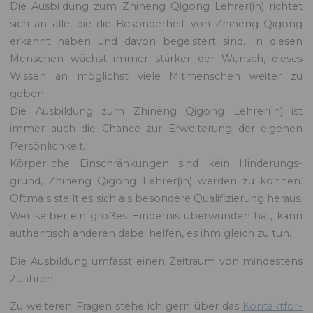
Die Aus­bil­dung zum Zhi­neng Qigong Lehrer(in) richtet
sich an alle, die die Beson­der­heit von Zhi­neng Qigong
erkan­nt haben und davon begeis­tert sind. In diesen
Men­schen wächst immer stärk­er der Wun­sch, dieses
Wis­sen an möglichst viele Mit­men­schen weit­er zu
geben.
Die Aus­bil­dung zum Zhi­neng Qigong Lehrer(in) ist
immer auch die Chance zur Erweiterung der eige­nen
Per­sön­lichkeit.
Kör­per­liche Ein­schränkun­gen sind kein Hin­derungs­
grund, Zhi­neng Qigong Lehrer(in) wer­den zu kön­nen.
Oft­mals stellt es sich als beson­dere Qual­i­fizierung her­aus.
Wer sel­ber ein großes Hin­der­nis über­wun­den hat, kann
authen­tisch anderen dabei helfen, es ihm gle­ich zu tun.
Die Aus­bil­dung umfasst einen Zeitraum von min­destens
2 Jahren.
Zu weit­eren Fra­gen ste­he ich gern über das
Kon­tak­t­for­