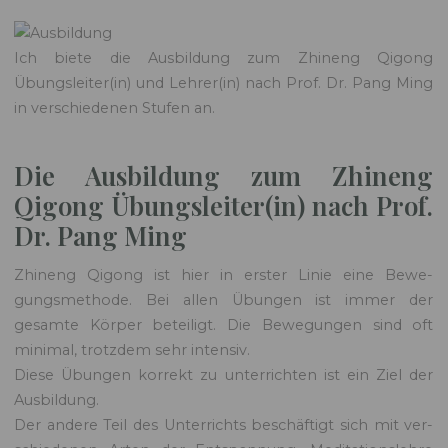
Ich biete die Aus­bil­dung zum Zhi­neng Qigong
Übungsleiter(in) und Lehrer(in) nach Prof. Dr. Pang Ming
in ver­schiede­nen Stufen an.
Die Ausbildung zum Zhineng
Qigong Übungsleiter(in) nach Prof.
Dr. Pang Ming
Zhi­neng Qigong ist hier in erster Lin­ie eine Bewe­
gungsmeth­ode. Bei allen Übun­gen ist immer der
gesamte Kör­p­er beteiligt. Die Bewe­gun­gen sind oft
min­i­mal, trotz­dem sehr inten­siv.
Diese Übun­gen kor­rekt zu unter­richt­en ist ein Ziel der
Aus­bil­dung.
Der andere Teil des Unter­richts beschäftigt sich mit ver­