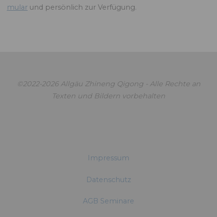
mu­lar
und per­sön­lich zur Verfügung.
©2022-2026 Allgäu Zhineng Qigong - Alle Rechte an
Texten und Bildern vorbehalten
Impressum
Datenschutz
AGB Seminare